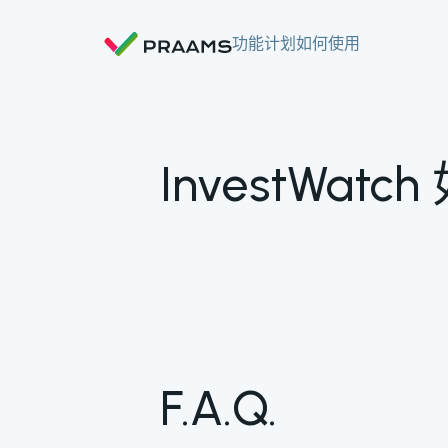
功能
计划
如何使用
InvestWat
F.A.Q.