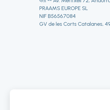
पता -- Av. Meritxell 72, Andorr
PRAAMS EUROPE SL
NIF B56567084
GV de les Corts Catalanes, 4