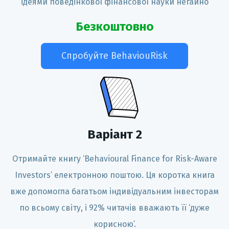
ідеями поведінкової фінансової науки негайно
Безкоштовно
Спробуйте BehaviouRisk
Варіант
2
Отримайте книгу ‘Behavioural Finance for Risk-Aware
Investors’ електронною поштою. Ця коротка книга
вже допомогла багатьом індивідуальним інвесторам
по всьому світу, і 92% читачів вважають її ‘дуже
корисною’.