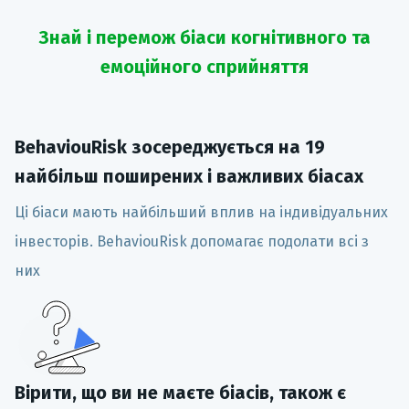
Знай і перемож біаси когнітивного та
емоційного сприйняття
BehaviouRisk зосереджується на 19
найбільш поширених і важливих біасах
Ці біаси мають найбільший вплив на індивідуальних
інвесторів. BehaviouRisk допомагає подолати всі з
них
Вірити, що ви не маєте біасів, також є