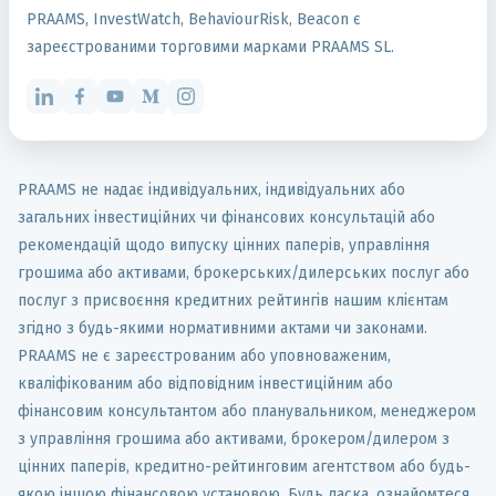
PRAAMS, InvestWatch, BehaviourRisk, Beacon є
зареєстрованими торговими марками PRAAMS SL.
PRAAMS не надає індивідуальних, індивідуальних або
загальних інвестиційних чи фінансових консультацій або
рекомендацій щодо випуску цінних паперів, управління
грошима або активами, брокерських/дилерських послуг або
послуг з присвоєння кредитних рейтингів нашим клієнтам
згідно з будь-якими нормативними актами чи законами.
PRAAMS не є зареєстрованим або уповноваженим,
кваліфікованим або відповідним інвестиційним або
фінансовим консультантом або планувальником, менеджером
з управління грошима або активами, брокером/дилером з
цінних паперів, кредитно-рейтинговим агентством або будь-
якою іншою фінансовою установою. Будь ласка, ознайомтеся